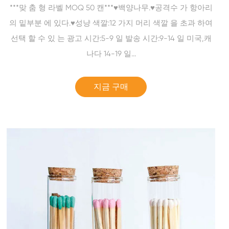
***맞 춤 형 라벨 MOQ 50 캔***♥백양나무.♥공격수 가 항아리
의 밑부분 에 있다.♥성냥 색깔:12 가지 머리 색깔 을 초과 하여
선택 할 수 있 는 광고 시간:5-9 일 발송 시간:9-14 일 미국,캐
나다 14-19 일...
지금 구매