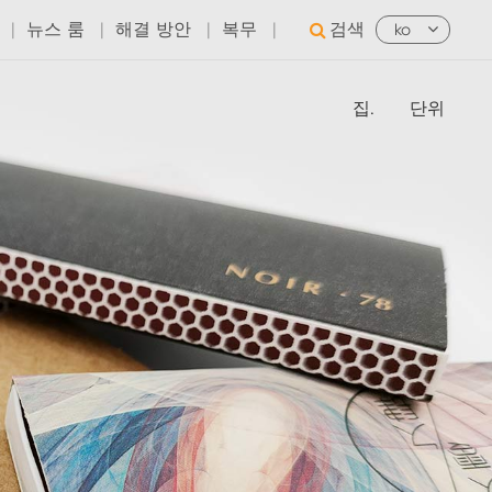
|
뉴스 룸
|
해결 방안
|
복무
|
검색
ko
집.
단위