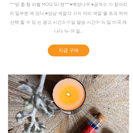
***맞 춤 형 라벨 MOQ 50 캔***♥백양나무.♥공격수 가 항아리
의 밑부분 에 있다.♥성냥 색깔:12 가지 머리 색깔 을 초과 하여
선택 할 수 있 는 광고 시간:5-9 일 발송 시간:9-14 일 미국,캐
나다 14-19 일...
지금 구매