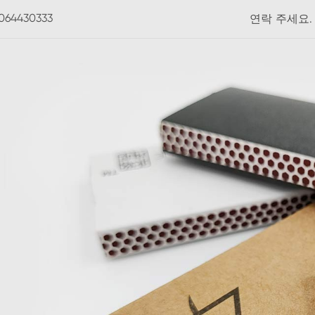
3064430333
연락 주세요.