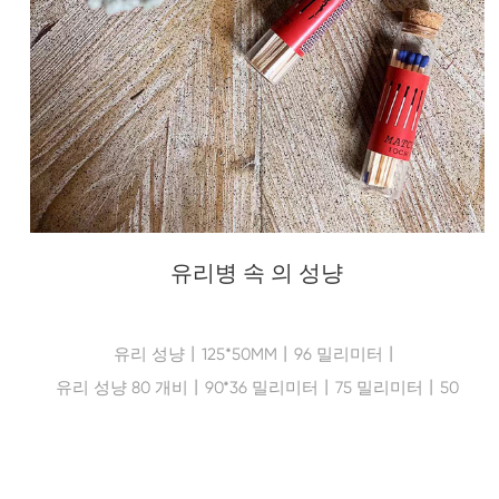
유리병 속 의 성냥
유리 성냥丨125*50MM丨96 밀리미터丨
유리 성냥 80 개비丨90*36 밀리미터丨75 밀리미터丨50