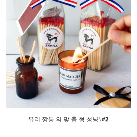
유리 깡통 의 맞 춤 형 성냥\#2