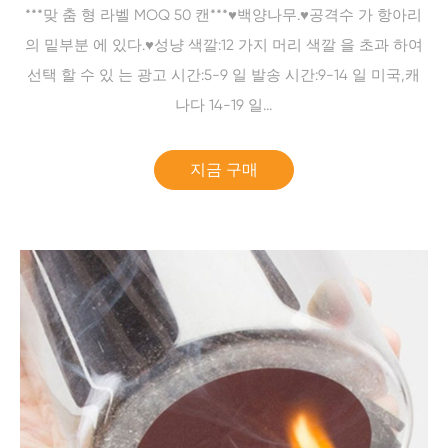
***맞 춤 형 라벨 MOQ 50 캔***♥백양나무.♥공격수 가 항아리
의 밑부분 에 있다.♥성냥 색깔:12 가지 머리 색깔 을 초과 하여
선택 할 수 있 는 광고 시간:5-9 일 발송 시간:9-14 일 미국,캐
나다 14-19 일...
지금 구매