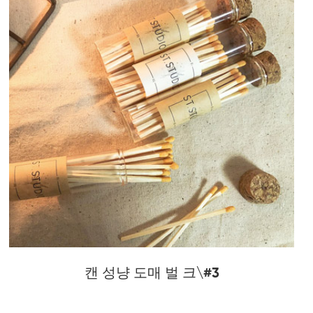
캔 성냥 도매 벌 크\#3