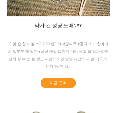
약사 캔 성냥 도매\#7
***맞 춤 형 라벨 MOQ 50 캔***♥백양나무.♥공격수 가 항아리
의 밑부분 에 있다.♥성냥 색깔:12 가지 머리 색깔 을 초과 하여
선택 할 수 있 는 광고 시간:5-9 일 발송 시간:9-14 일 미국,캐
나다 14-19 일...
지금 구매