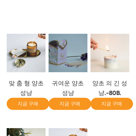
맞 춤 형 양초
귀여운 양초
양초 의 긴 성
성냥
성냥
냥.-80B.
지금 구매
지금 구매
지금 구매