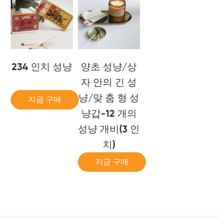
234 인치 성냥
양초 성냥/상
자 안의 긴 성
냥/맞 춤 형 성
지금 구매
냥갑-12 개의
성냥 개비(3 인
치)
지금 구매