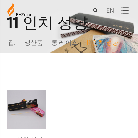
EN
11 인치 성냥
집.
생산품
롱 레이스
11 인치 성냥